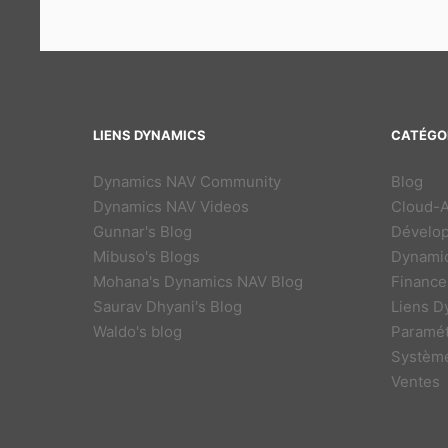
LIENS DYNAMICS
CATÉGO
Dynamics NAV Community
Blog
Dynamics NAV Videos
Cloud-
Gunnar's Blog
Dévelo
Mibuso's Blogs
Dynamic
Mohana's Dynamics NAV Blog
Finance
Saurav Dhyani's Blog
Liens D
Waldo's blog
Paramé
Systèm
Ventes