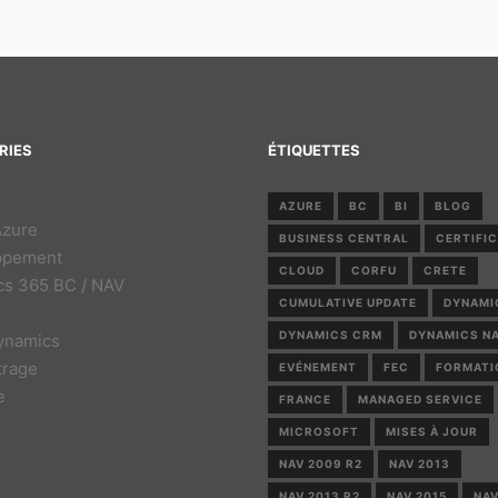
RIES
ÉTIQUETTES
AZURE
BC
BI
BLOG
Azure
BUSINESS CENTRAL
CERTIFI
ppement
CLOUD
CORFU
CRETE
s 365 BC / NAV
CUMULATIVE UPDATE
DYNAMI
DYNAMICS CRM
DYNAMICS N
ynamics
trage
EVÉNEMENT
FEC
FORMATI
e
FRANCE
MANAGED SERVICE
MICROSOFT
MISES À JOUR
NAV 2009 R2
NAV 2013
NAV 2013 R2
NAV 2015
NAV