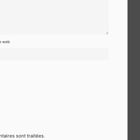
te web
taires sont traitées
.