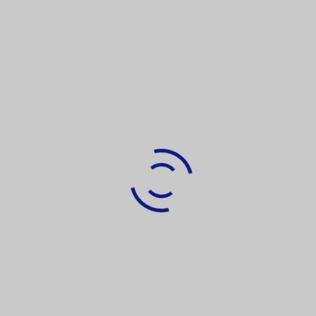
6 octobre 2015
par
laurent
1
Dynamics 365 BC / NAV
DISPONIBILITÉ DE MICROSOFT
DYNAMICS NAV 2016
Lors de Directions EMEA, Microsoft a annoncé le 5
octobre dernier la mise à disposition officielle de
Microsoft Dynamics NAV 2016. Cette nouvelle
version de NAV propose entre autre : un nouveau
connecteur natif et intégré à NAV pour Microsoft
Dynamics CRM NAV 2016 est à présent compatible
avec Azure…
Lire la suite
AZURE
CLOUD
CORFU
DYNAMICS NAV
NAV 2016
POWER BI